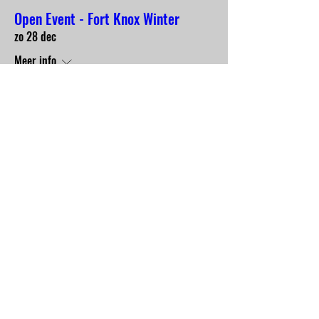
Open Event - Fort Knox Winter
zo 28 dec
Meer info
Details
Halloween Event!!!! - Fort Knox
za 25 okt