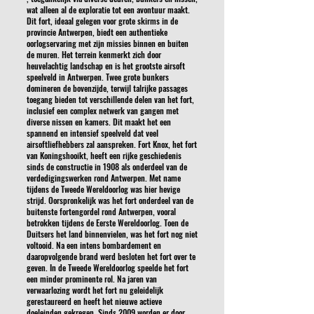
wat alleen al de exploratie tot een avontuur maakt.
Dit fort, ideaal gelegen voor grote skirms in de
provincie Antwerpen, biedt een authentieke
oorlogservaring met zijn missies binnen en buiten
de muren. Het terrein kenmerkt zich door
heuvelachtig landschap en is het grootste airsoft
speelveld in Antwerpen. Twee grote bunkers
domineren de bovenzijde, terwijl talrijke passages
toegang bieden tot verschillende delen van het fort,
inclusief een complex netwerk van gangen met
diverse nissen en kamers. Dit maakt het een
spannend en intensief speelveld dat veel
airsoftliefhebbers zal aanspreken. Fort Knox, het fort
van Koningshooikt, heeft een rijke geschiedenis
sinds de constructie in 1908 als onderdeel van de
verdedigingswerken rond Antwerpen. Met name
tijdens de Tweede Wereldoorlog was hier hevige
strijd. Oorspronkelijk was het fort onderdeel van de
buitenste fortengordel rond Antwerpen, vooral
betrokken tijdens de Eerste Wereldoorlog. Toen de
Duitsers het land binnenvielen, was het fort nog niet
voltooid. Na een intens bombardement en
daaropvolgende brand werd besloten het fort over te
geven. In de Tweede Wereldoorlog speelde het fort
een minder prominente rol. Na jaren van
verwaarlozing wordt het fort nu geleidelijk
gerestaureerd en heeft het nieuwe actieve
doeleinden gekregen. Sinds 2009 worden er door