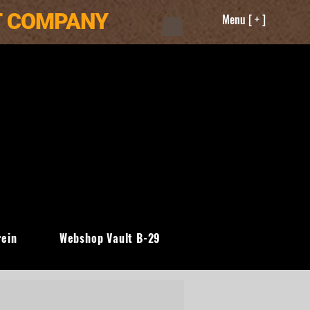
T COMPANY
Menu [ + ]
rein
Webshop Vault B-29