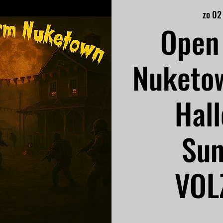
zo 02
Open 
Nuketo
Hal
Sun
VOLZ