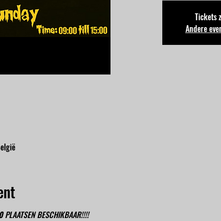
Tickets 
Andere eve
elgië
ent
0 
PLAATSEN BESCHIKBAAR!!!!