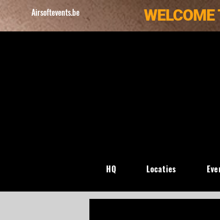
WELCOME 
Airsoftevents.be
HQ
Locaties
Eve