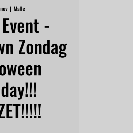
 nov
  |  
Malle
Event -
wn Zondag
loween
day!!!
ET!!!!!