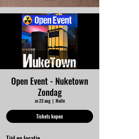
Open Event - Nuketown
Zondag
zo 23 aug
  |  
Malle
Tickets kopen
Tijd en locatie