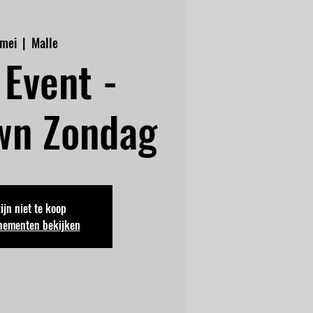
 mei
  |  
Malle
Event -
wn Zondag
zijn niet te koop
nementen bekijken