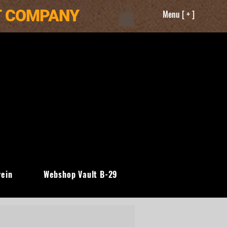
T COMPANY
Menu [ + ]
rein
Webshop Vault B-29