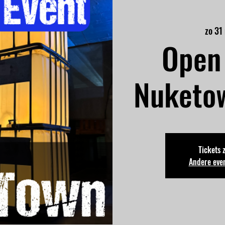
zo 31
Open 
Nuketo
Tickets 
Andere eve