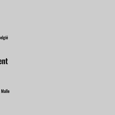
elgië
ent
 Malle