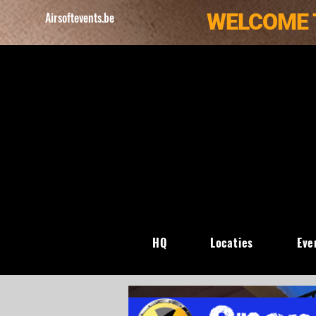
WELCOME 
Airsoftevents.be
HQ
Locaties
Eve