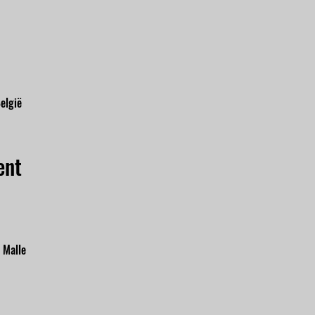
elgië
ent
 Malle