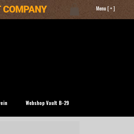
T COMPANY
Menu [ + ]
rein
Webshop Vault B-29