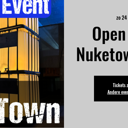
zo 24
Open 
Nuketo
Tickets 
Andere eve