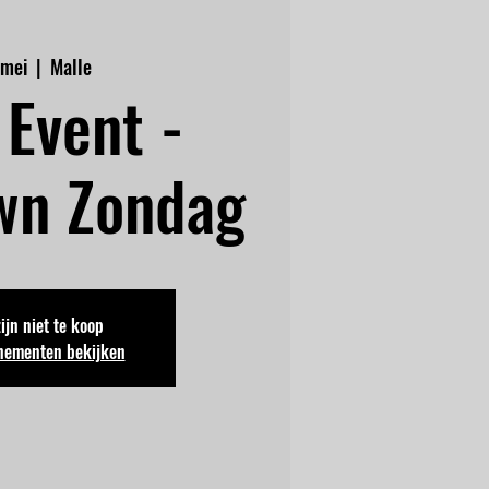
 mei
  |  
Malle
Event -
wn Zondag
zijn niet te koop
nementen bekijken