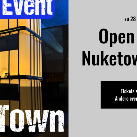
zo 28
Open 
Nuketo
Tickets 
Andere eve