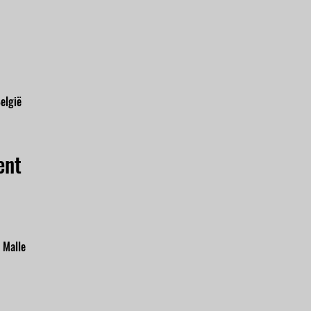
elgië
ent
 Malle