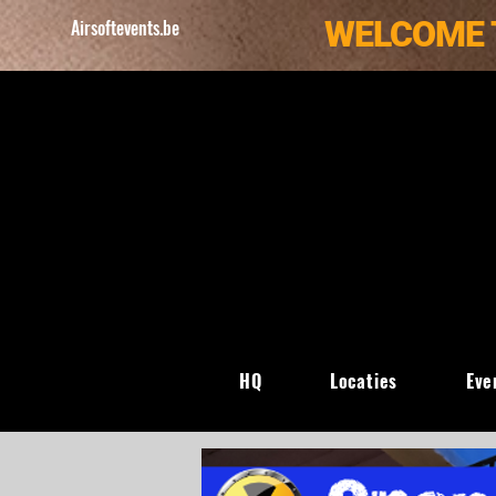
WELCOME 
Airsoftevents.be
HQ
Locaties
Eve