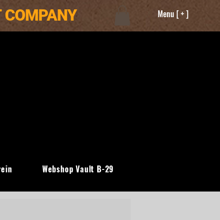
T COMPANY
Menu [ + ]
rein
Webshop Vault B-29