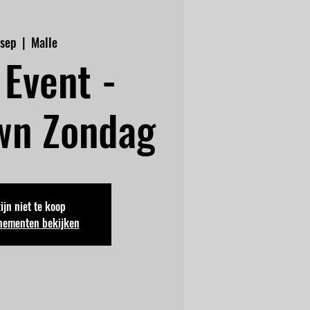
 sep
  |  
Malle
Event -
wn Zondag
zijn niet te koop
nementen bekijken