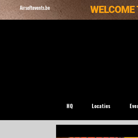
WELCOME 
Airsoftevents.be
HQ
Locaties
Eve