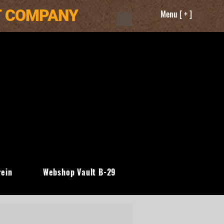
T COMPANY
Menu [ + ]
rein
Webshop Vault B-29