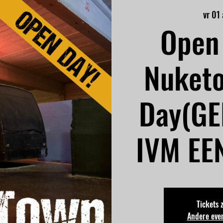
vr 01
Open 
Nuket
Day(GE
IVM EE
Tickets 
Andere eve