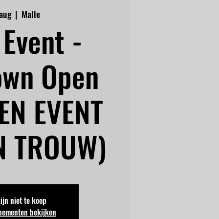
 aug
  |  
Malle
Event -
own Open
EN EVENT
N TROUW)
zijn niet te koop
nementen bekijken