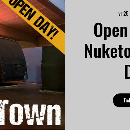
vr 25
Open 
Nuket
Tic