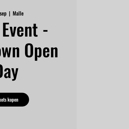
 sep
  |  
Malle
Event -
own Open
Day
kets kopen