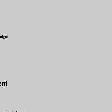
elgië
ent