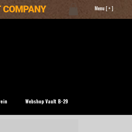
T COMPANY
Menu [ + ]
rein
Webshop Vault B-29