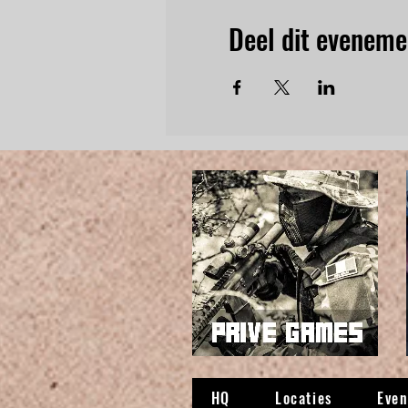
Deel dit eveneme
HQ
Locaties
Eve