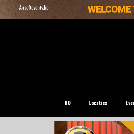
WELCOME 
Airsoftevents.be
HQ
Locaties
Eve