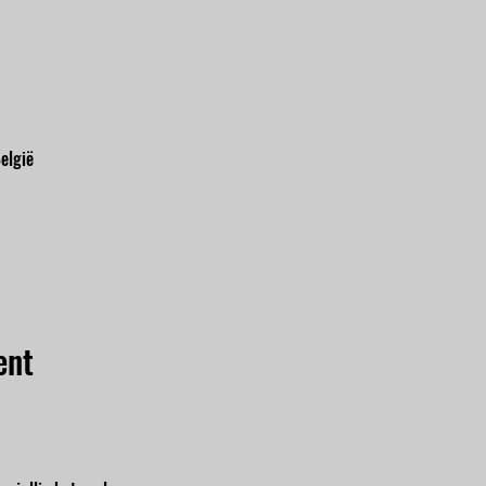
elgië
ent