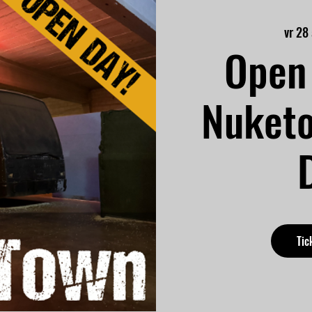
vr 28
Open 
Nuket
Tic