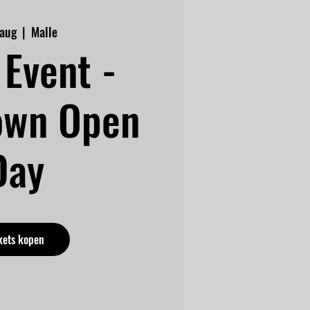
 aug
  |  
Malle
Event -
own Open
Day
kets kopen