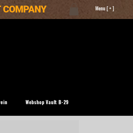
T COMPANY
Menu [ + ]
rein
Webshop Vault B-29