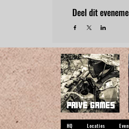
Deel dit eveneme
HQ
Locaties
Eve