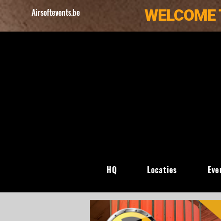
WELCOME 
Airsoftevents.be
HQ
Locaties
Eve