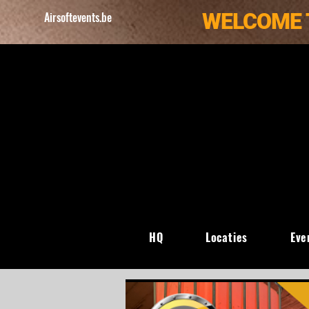
WELCOME 
Airsoftevents.be
HQ
Locaties
Eve