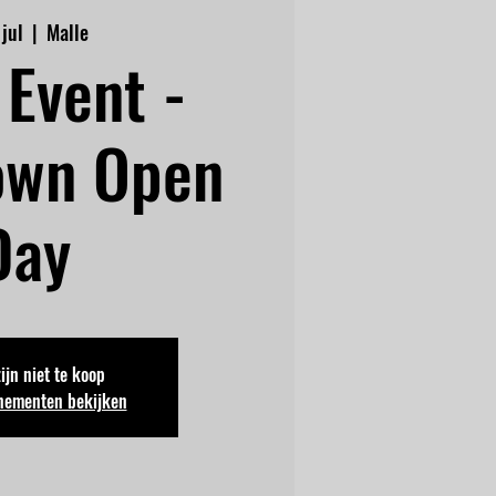
 jul
  |  
Malle
Event -
own Open
Day
zijn niet te koop
nementen bekijken