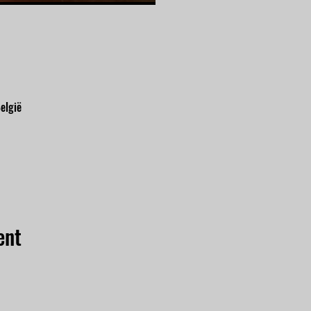
elgië
ent