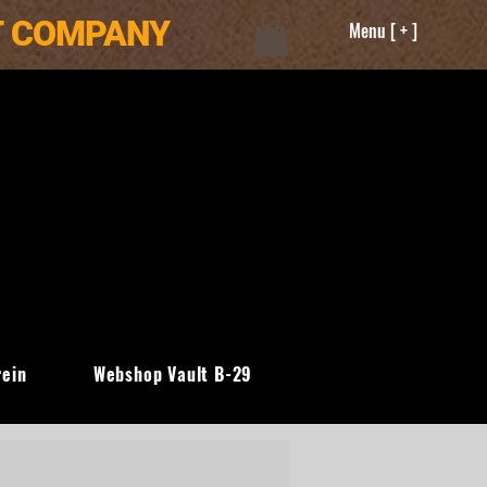
T COMPANY
Menu [ + ]
rein
Webshop Vault B-29