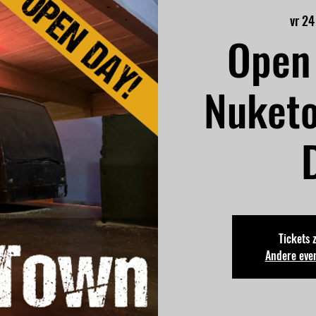
vr 24
Open 
Nuket
Tickets 
Andere eve