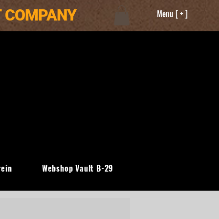
T COMPANY
Menu [ + ]
rein
Webshop Vault B-29