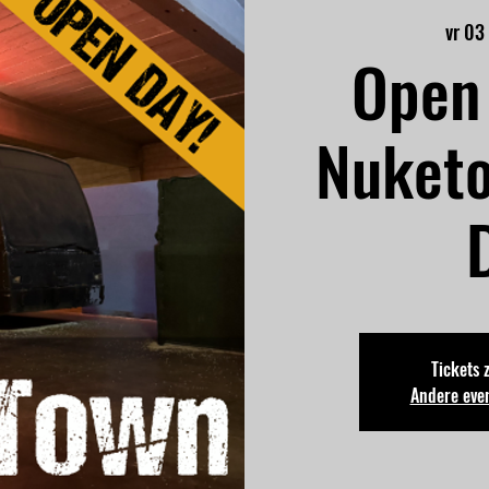
vr 03
Open 
Nuket
Tickets 
Andere eve