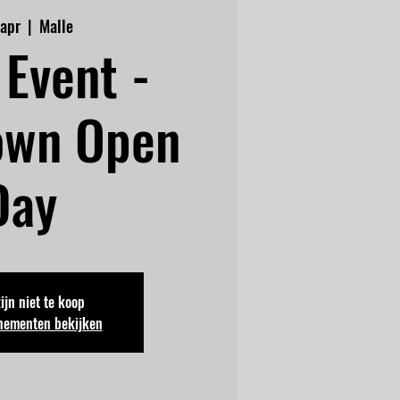
 apr
  |  
Malle
Event -
own Open
Day
zijn niet te koop
nementen bekijken