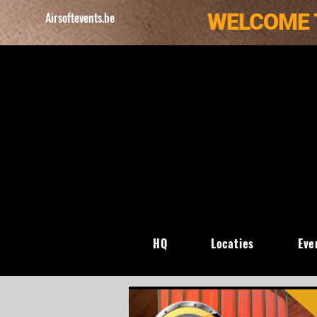
WELCOME 
Airsoftevents.be
HQ
Locaties
Eve