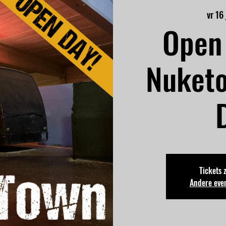
vr 16
Open 
Nuket
Tickets 
Andere eve