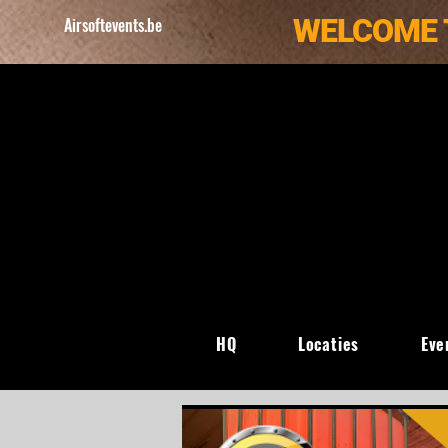
WELCOME 
Airsoftevents.be
HQ
Locaties
Eve