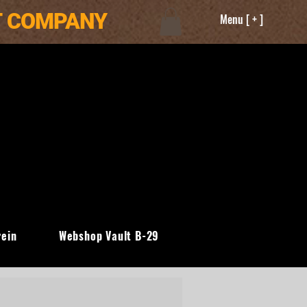
T COMPANY
Menu [ + ]
rein
Webshop Vault B-29