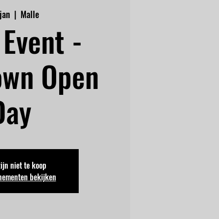
 jan
  |  
Malle
Event -
own Open
Day
zijn niet te koop
nementen bekijken