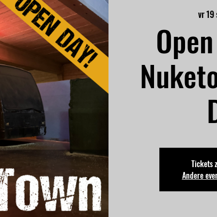
vr 19
Open 
Nuket
Tickets 
Andere eve