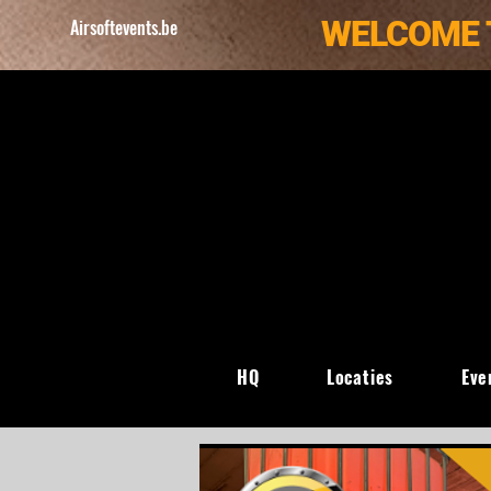
WELCOME 
Airsoftevents.be
HQ
Locaties
Eve