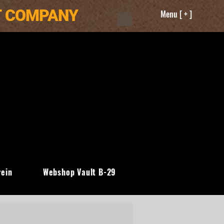
T COMPANY
Menu [ + ]
rein
Webshop Vault B-29