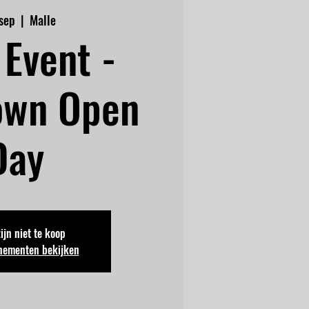
 sep
  |  
Malle
Event -
own Open
Day
zijn niet te koop
nementen bekijken