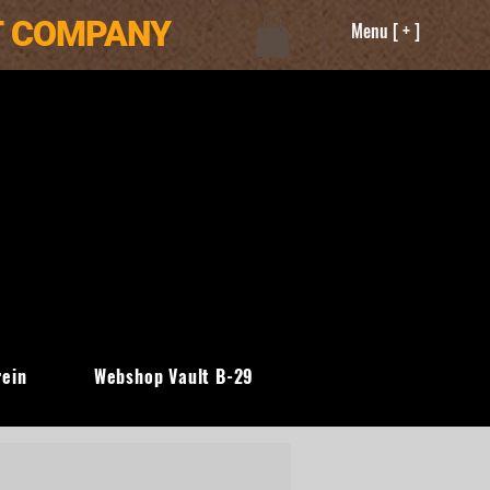
T COMPANY
Menu [ + ]
rein
Webshop Vault B-29