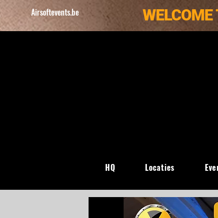
WELCOME 
Airsoftevents.be
HQ
Locaties
Eve