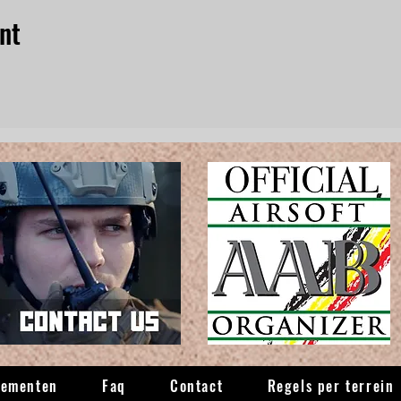
nt
nementen
Faq
Contact
Regels per terrein