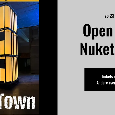
zo 23
Open 
Nuket
Tickets 
Andere eve