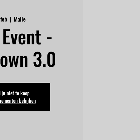
 feb
  |  
Malle
Event -
own 3.0
zijn niet te koop
nementen bekijken