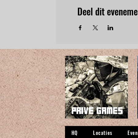
Deel dit eveneme
HQ
Locaties
Eve