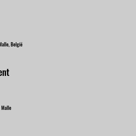
alle, België
ent
 Malle