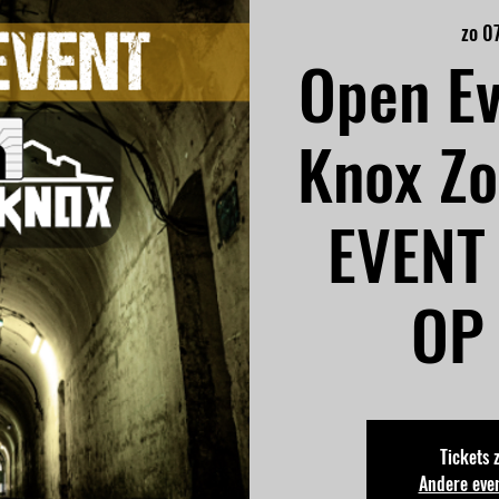
zo 0
Open Ev
Knox Z
EVENT
OP
Tickets 
Andere eve