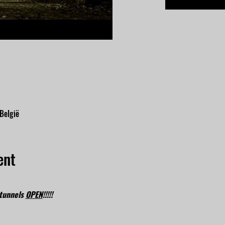
 België
ent
tunnels 
OPEN
!!!!!