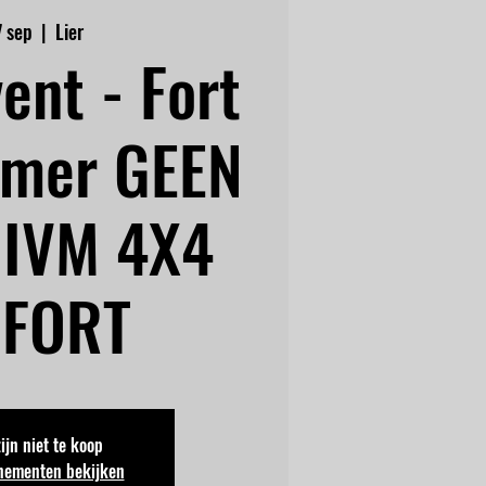
7 sep
  |  
Lier
ent - Fort
omer GEEN
 IVM 4X4
 FORT
zijn niet te koop
nementen bekijken