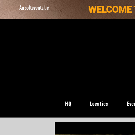
WELCOME 
Airsoftevents.be
HQ
Locaties
Eve