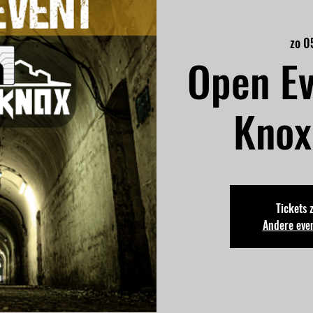
zo 0
Open Ev
Knox
Tickets 
Andere eve