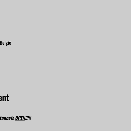
 België
ent
tunnels 
OPEN
!!!!!