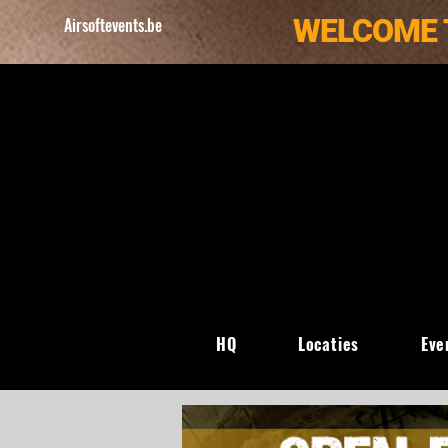
WELCOME 
Airsoftevents.be
HQ
Locaties
Eve