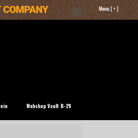
T COMPANY
Menu [ + ]
rein
Webshop Vault B-29