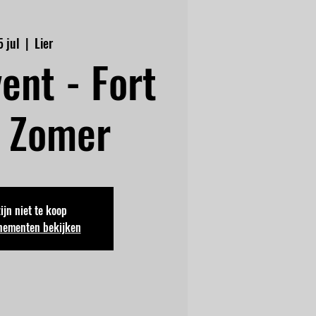
5 jul
  |  
Lier
ent - Fort
 Zomer
zijn niet te koop
nementen bekijken