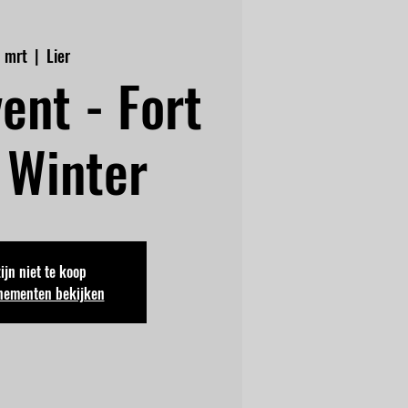
1 mrt
  |  
Lier
ent - Fort
 Winter
zijn niet te koop
nementen bekijken