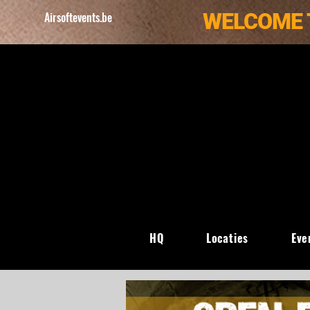
WELCOME 
Airsoftevents.be
HQ
Locaties
Eve