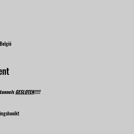
 België
ent
tunnels 
GESLOTEN
!!!!!
ingshooikt