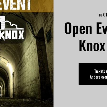
zo 0
Open Ev
Knox
Tickets 
Andere eve