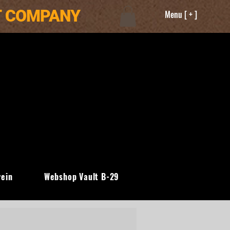
T COMPANY
Menu [ + ]
rein
Webshop Vault B-29