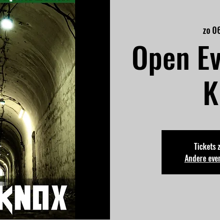
zo 0
Open Ev
K
Tickets 
Andere eve