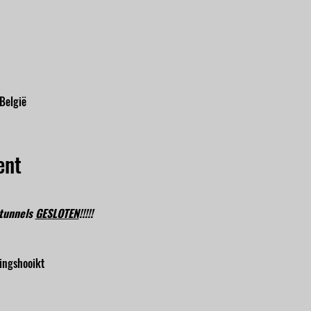
 België
ent
tunnels 
GESLOTEN
!!!!!
ingshooikt