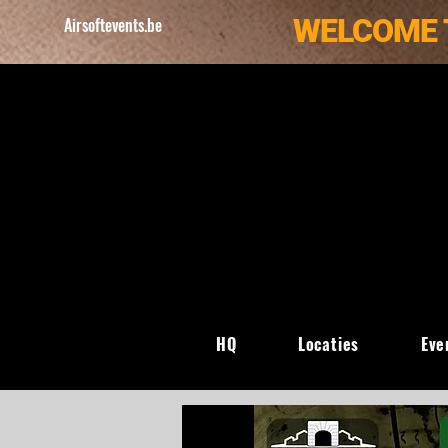
WELCOME 
Airsoftevents.be
HQ
Locaties
Eve