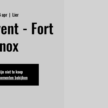
6 apr
  |  
Lier
ent - Fort
nox
zijn niet te koop
nementen bekijken