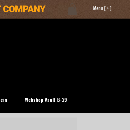
T COMPANY
Menu [ + ]
rein
Webshop Vault B-29