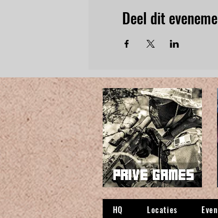
Deel dit eveneme
HQ
Locaties
Eve