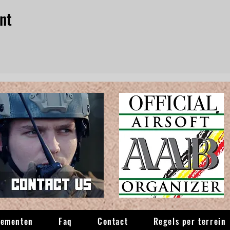
nt
nementen
Faq
Contact
Regels per terrein