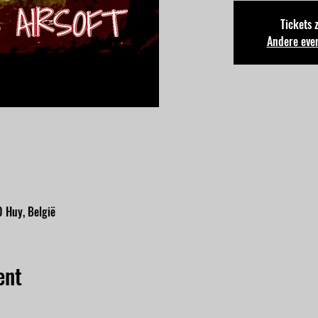
Tickets 
Andere eve
 Huy, België
ent