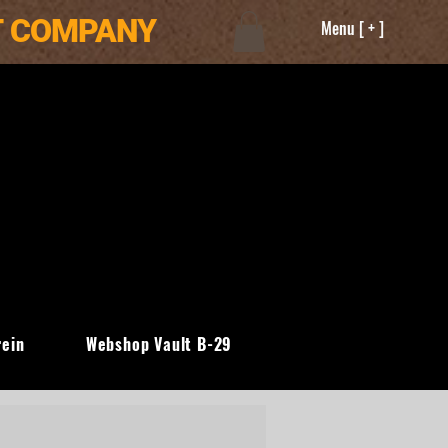
T COMPANY
Menu [ + ]
rein
Webshop Vault B-29