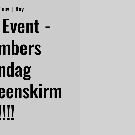
2 nov
  |  
Huy
Event -
mbers
ndag
eenskirm
!!!!