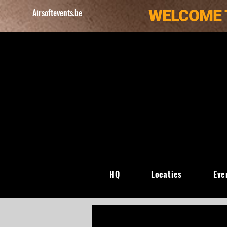
WELCOME 
Airsoftevents.be
HQ
Locaties
Eve