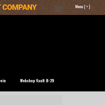
T COMPANY
Menu [ + ]
rein
Webshop Vault B-29