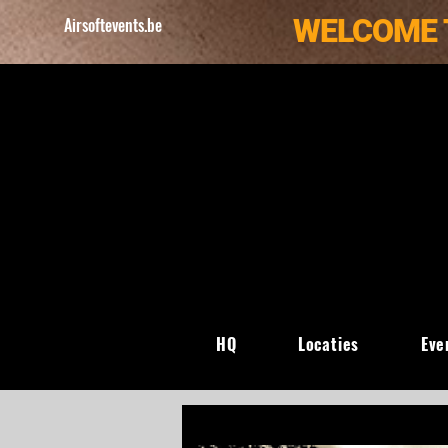
WELCOME 
Airsoftevents.be
HQ
Locaties
Eve