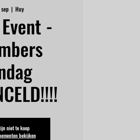
 sep
  |  
Huy
Event -
mbers
ndag
CELD!!!!
zijn niet te koop
nementen bekijken