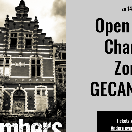
zo 14
Open 
Cha
Zo
GECAN
Tickets 
Andere eve