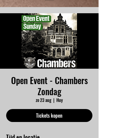
Open Event - Chambers
Zondag
zo 23 aug
  |  
Huy
Tickets kopen
Tijd en locatie