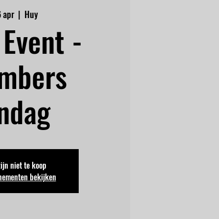
6 apr
  |  
Huy
Event -
mbers
ndag
zijn niet te koop
nementen bekijken