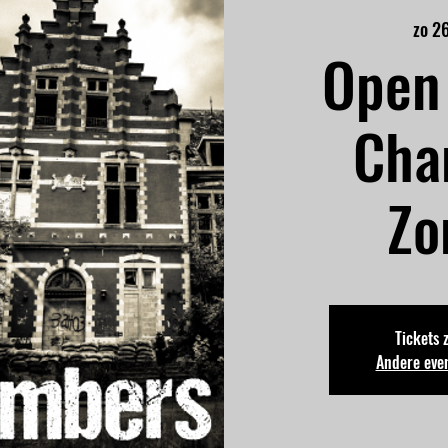
zo 2
Open 
Cha
Zo
Tickets 
Andere eve