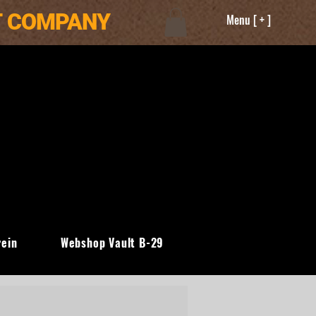
T COMPANY
Menu [ + ]
rein
Webshop Vault B-29