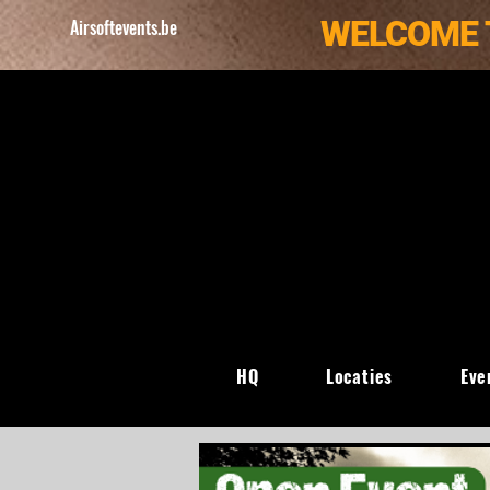
WELCOME 
Airsoftevents.be
HQ
Locaties
Eve