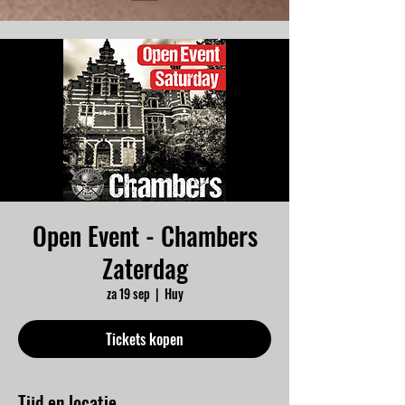
Open Event - Chambers
Zaterdag
za 19 sep
  |  
Huy
Tickets kopen
Tijd en locatie