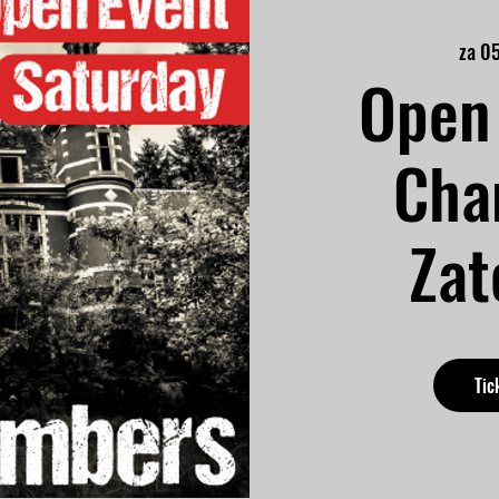
za 0
Open 
Cha
Zat
Tic