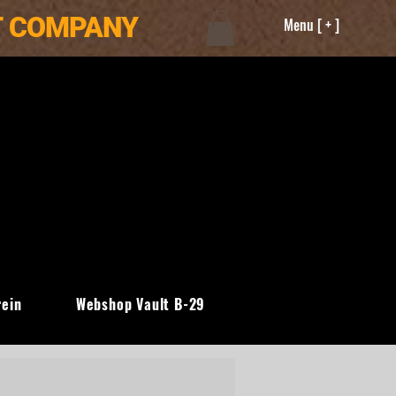
T COMPANY
Menu [ + ]
rein
Webshop Vault B-29