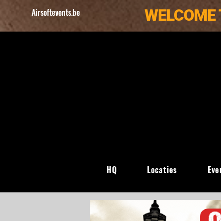
WELCOME 
Airsoftevents.be
HQ
Locaties
Eve