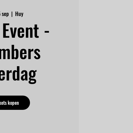
5 sep
  |  
Huy
Event -
mbers
erdag
kets kopen