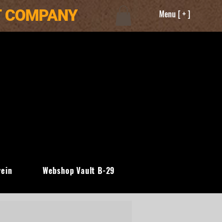
T COMPANY
Menu [ + ]
rein
Webshop Vault B-29