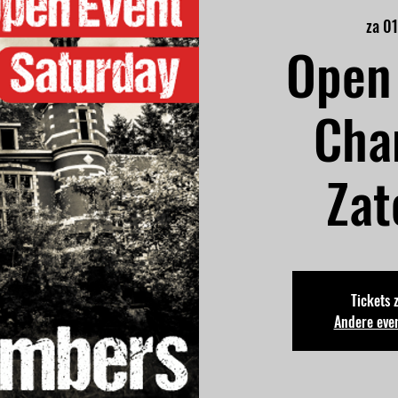
za 0
Open 
Cha
Zat
Tickets 
Andere eve