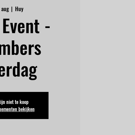
1 aug
  |  
Huy
Event -
mbers
erdag
zijn niet te koop
nementen bekijken