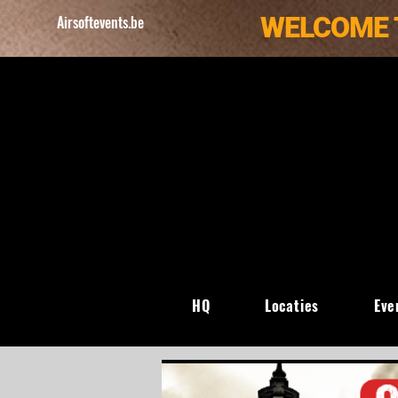
WELCOME 
Airsoftevents.be
HQ
Locaties
Eve