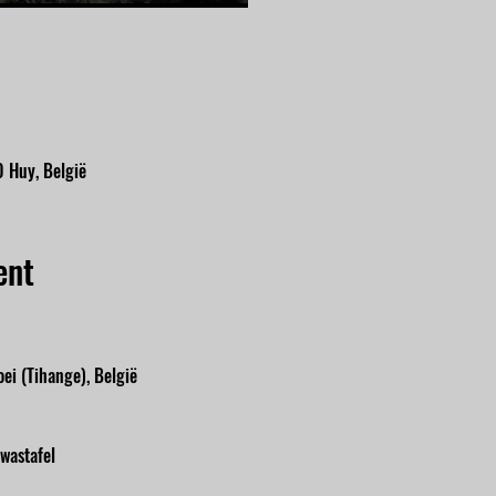
 Huy, België
ent
ei (Tihange), België
 wastafel