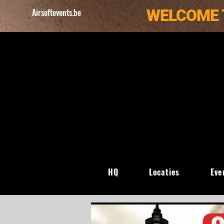
WELCOME 
Airsoftevents.be
HQ
Locaties
Eve