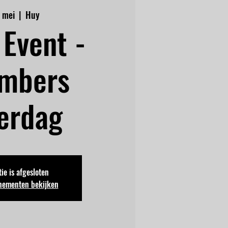
0 mei
  |  
Huy
Event -
mbers
erdag
ie is afgesloten
nementen bekijken