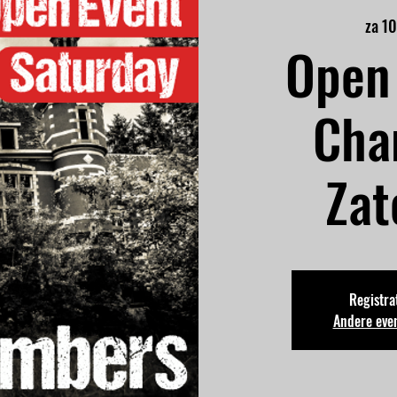
za 1
Open 
Cha
Zat
Registrat
Andere eve