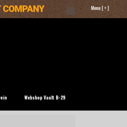
T COMPANY
Menu [ + ]
rein
Webshop Vault B-29