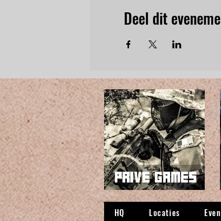
Deel dit eveneme
HQ
Locaties
Eve