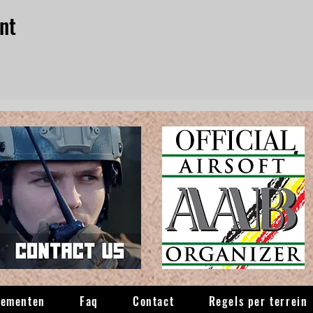
nt
nementen
Faq
Contact
Regels per terrein