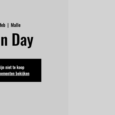
 feb
  |  
Malle
n Day
zijn niet te koop
nementen bekijken