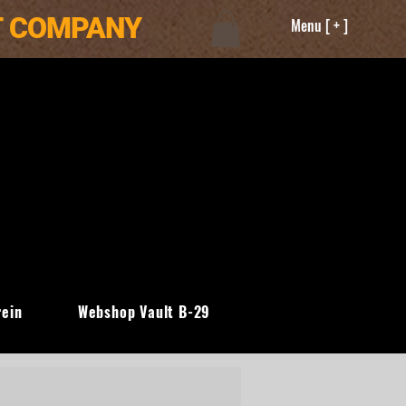
T COMPANY
Menu [ + ]
rein
Webshop Vault B-29