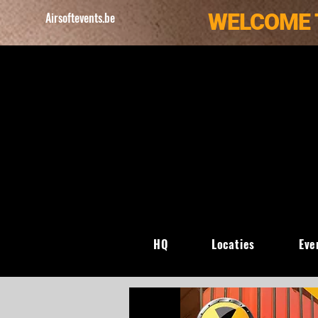
WELCOME 
Airsoftevents.be
HQ
Locaties
Eve