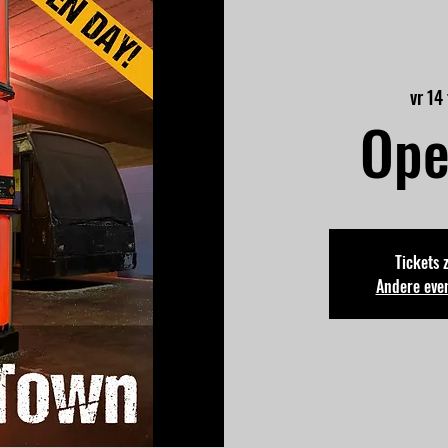
vr 14
Ope
Tickets 
Andere eve