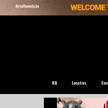
WELCOME 
Airsoftevents.be
HQ
Locaties
Eve