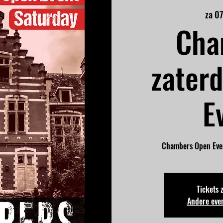
za 0
Cha
zater
E
Chambers Open Eve
Tickets 
Andere eve