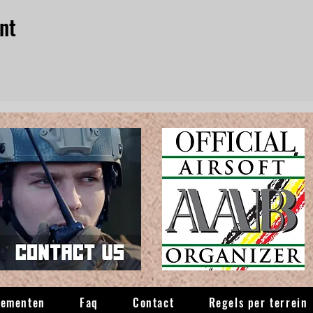
nt
nementen
Faq
Contact
Regels per terrein