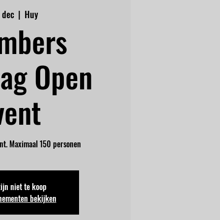
7 dec
  |  
Huy
mbers
dag Open
vent
nt. Maximaal 150 personen
zijn niet te koop
nementen bekijken