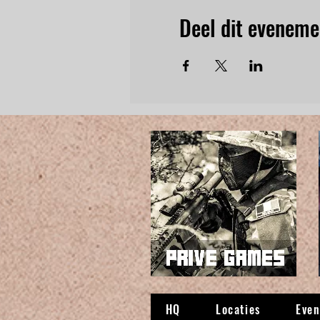
Deel dit eveneme
HQ
Locaties
Eve