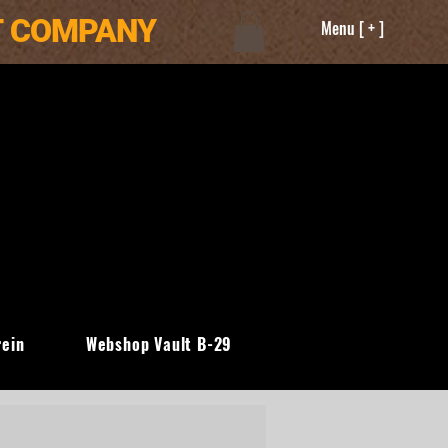
T COMPANY
Menu [ + ]
rein
Webshop Vault B-29