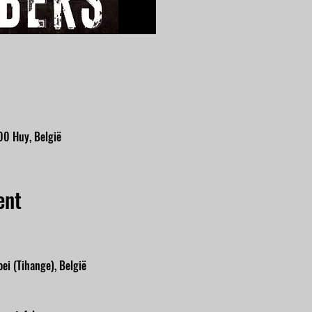
00 Huy, België
ent
ei (Tihange), België