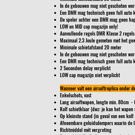
In de gebouwen mag niet geschoten wor
Een DMR mag technisch geen full auto 
De speler achter een DMR mag geen hap
LOW en MID cap magazijn only!
Aanvullende regels DMR Klasse 2 regels
Maximaal 2.3 Joule gemeten met het gewi
Minimale schietafstand 20 meter
In de gebouwen mag niet geschoten wor
Een DMR mag technisch geen full auto 
2 Seconden delay verplicht
LOW cap magazijn niet verplicht
Wanneer valt een airsoftreplica onder d
Enkelschots, vast
Lang airsoftwapen, lengte min. 80cm - 
Kolf schietklaar (dwz: je kan het wapen 
Op kleinste stand (in geval van een kol
Afneembare geluidsdempers waarin de l
Richtmiddel mét vergroting