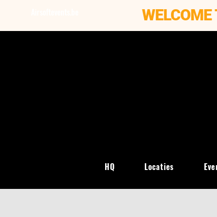
WELCOME 
Airsoftevents.be
HQ
Locaties
Eve