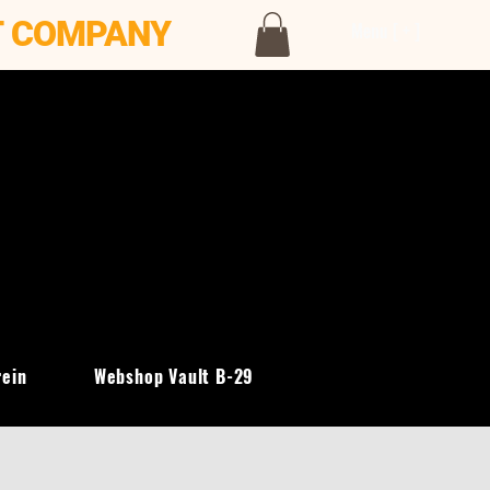
T COMPANY
Menu [ + ]
rein
Webshop Vault B-29