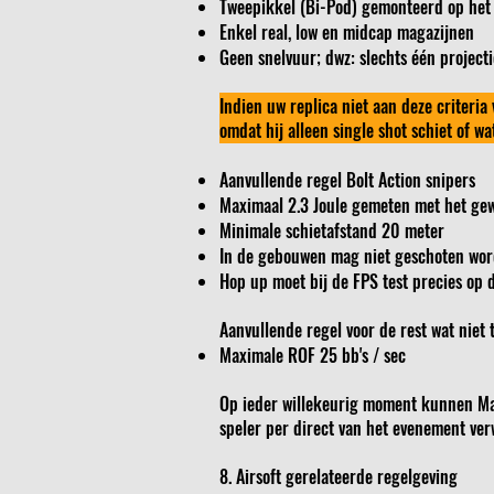
Tweepikkel (Bi-Pod) gemonteerd op het
Enkel real, low en midcap magazijnen
Geen snelvuur; dwz: slechts één projecti
Indien uw replica niet aan deze criteria
omdat hij alleen single shot schiet of w
Aanvullende regel Bolt Action snipers
Maximaal 2.3 Joule gemeten met het gewi
Minimale schietafstand 20 meter
In de gebouwen mag niet geschoten word
Hop up moet bij de FPS test precies op 
Aanvullende regel voor de rest wat niet
Maximale ROF 25 bb's / sec
Op ieder willekeurig moment kunnen Mars
speler per direct van het evenement ver
8. Airsoft gerelateerde regelgeving