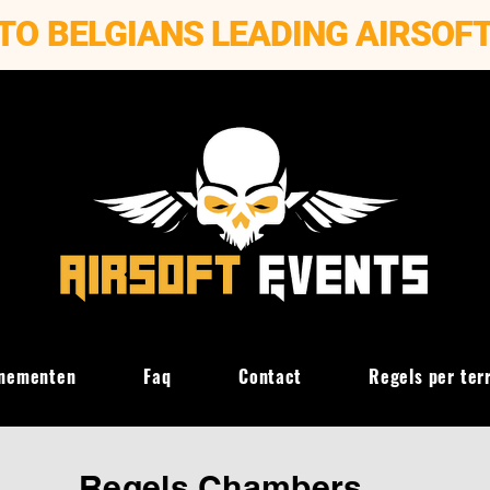
TO BELGIANS LEADING AIRSOF
nementen
Faq
Contact
Regels per ter
Regels
Chambers