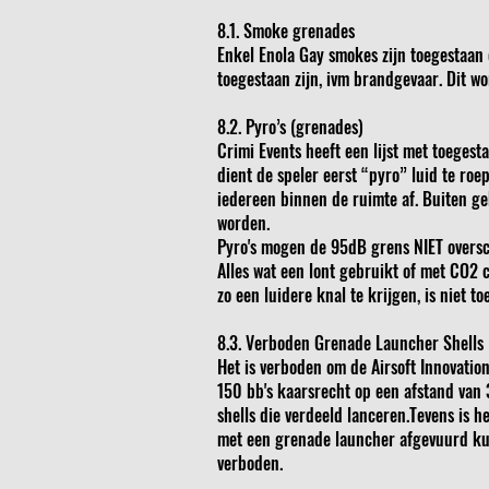
8.1. Smoke grenades
Enkel Enola Gay smokes zijn toegestaan 
toegestaan zijn, ivm brandgevaar. Dit w
8.2. Pyro’s (grenades)
Crimi Events heeft een lijst met toeges
dient de speler eerst “pyro” luid te ro
iedereen binnen de ruimte af. Buiten ge
worden.
Pyro's mogen de 95dB grens NIET oversc
Alles wat een lont gebruikt of met CO2 
zo een luidere knal te krijgen, is niet to
8.3. Verboden Grenade Launcher Shells
Het is verboden om de Airsoft Innovatio
150 bb's kaarsrecht op een afstand van 
shells die verdeeld lanceren.Tevens is 
met een grenade launcher afgevuurd ku
verboden.