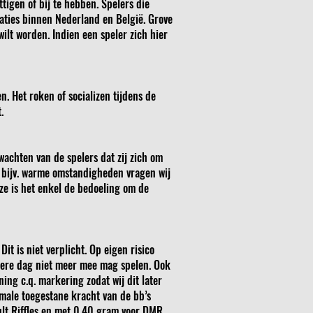
ttigen of bij te hebben. Spelers die
ties binnen Nederland en België. Grove
ilt worden. Indien een speler zich hier
. Het roken of socializen tijdens de
.
achten van de spelers dat zij zich om
j bijv. warme omstandigheden vragen wij
ze is het enkel de bedoeling om de
it is niet verplicht. Op eigen risico
erdere dag niet meer mee mag spelen. Ook
ing c.q. markering zodat wij dit later
imale toegestane kracht van de bb’s
ault Riffles en met 0.40 gram voor DMR