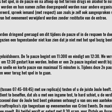
 het spel, in de pauze en na afloop op het terrein drugs en alcohol te nu
n worden en hun namen zullen doorgespeeld worden naar andere organisa
ereerd, spreek iemand (met respect) aan zoals je zelf ook aangesproken w
 van het evenement verwijderd worden zonder restitutie van de entree.
orden dringend gevraagd om dit tijdens de pauze of in de respawn te doen
zien een tegenstander niet kan zien dat je niet met het spel bezig bent
luidshoorn. De 1e pauze begint om 11:300 en eindigt om 12:30. We verw
 om 12:30 gestart kan worden. Indien er een 2e pauze ingelast wordt bi
 snelle en korte pauze van maximaal 15 minuten is. Tijdens deze 2e pau
en weer terug het spel in te gaan.
ussen 07:45-08:45) met uw replica(s) testen of u de juiste Joule heeft. D
dient te beseffen, dat als u met een ingame test, te hard schiet, u de v
uccesvol door de Joule test bent gekomen ontvangt u van ons een aanteken
irsoftreplica’s zijn toegestaan op evenementen van Crimi Events. De max
e speelt. Bij twijfel wordt er getest met 0.30 gram, voor Pistols en Ass