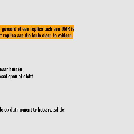
r gevoerd of een replica toch een DMR is
 replica aan die Joule eisen te voldoen.
 naar binnen
maal open of dicht
e op dat moment te hoog is, zal de