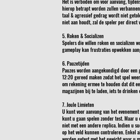
Het is verboden om voor aanvang, tijdens
hierop betrapt worden zullen verbanne
taal & agressief gedrag wordt niet getol
niet aan houdt, zal de speler per direct
5. Roken & Socializen
Spelers die willen roken en socializen w
gameplay kan frustraties opwekken aange
6. Pauzetijden
Pauzes worden aangekondigd door een ge
12:20 gereed maken zodat het spel weer
om rekening ermee te houden dat dit een
magazijnen bij te laden, iets te drinken 
7. Joule Limieten
U kunt voor aanvang van het evenement (t
kunt u gaan spelen zonder test. Maar u 
niet met een andere replica. Indien u s
op het veld kunnen controleren. Enkel a
worden getest met het gewicht waar u me