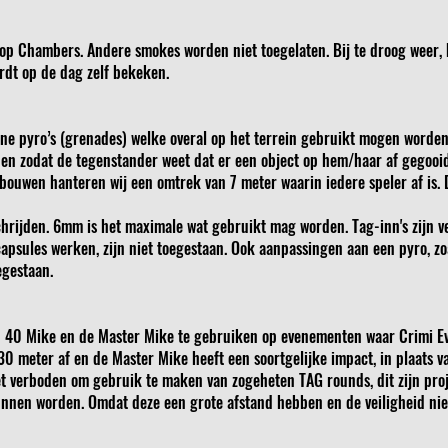
op Chambers. Andere smokes worden niet toegelaten. Bij te droog weer, b
ordt op de dag zelf bekeken.
tane pyro’s (grenades) welke overal op het terrein gebruikt mogen worde
epen zodat de tegenstander weet dat er een object op hem/haar af gegooid
bouwen hanteren wij een omtrek van 7 meter waarin iedere speler af is.
hrijden. 6mm is het maximale wat gebruikt mag worden. Tag-inn's zijn 
capsules werken, zijn niet toegestaan. Ook aanpassingen aan een pyro, 
egestaan.
n 40 Mike en de Master Mike te gebruiken op evenementen waar Crimi Eve
30 meter af en de Master Mike heeft een soortgelijke impact, in plaats v
het verboden om gebruik te maken van zogeheten TAG rounds, dit zijn proj
nnen worden. Omdat deze een grote afstand hebben en de veiligheid nie