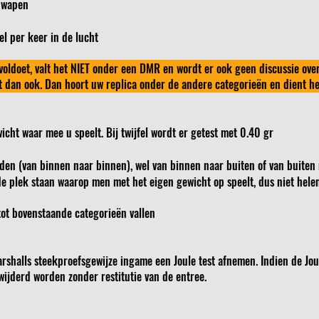
 wapen
el per keer in de lucht
 voldoet, valt het NIET onder een DMR en wordt er ook geen discussie ove
at dan ook. Dan hoort uw replica onder de andere categorieën en dient het
cht waar mee u speelt. Bij twijfel wordt er getest met 0.40 gr
en (van binnen naar binnen), wel van binnen naar buiten of van buiten
de plek staan waarop men met het eigen gewicht op speelt, dus niet hele
 tot bovenstaande categorieën vallen
halls steekproefsgewijze ingame een Joule test afnemen. Indien de Joul
wijderd worden zonder restitutie van de entree.