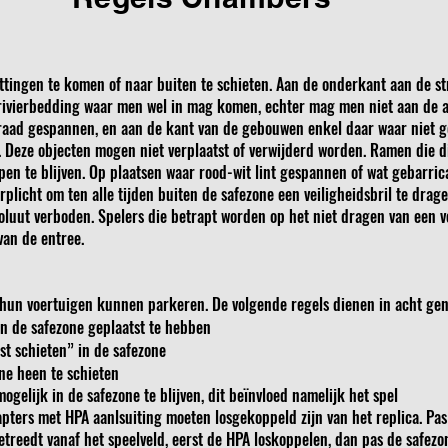
ttingen te komen of naar buiten te schieten. Aan de onderkant aan de str
 rivierbedding waar men wel in mag komen, echter mag men niet aan de
draad gespannen, en aan de kant van de gebouwen enkel daar waar niet g
 Deze objecten mogen niet verplaatst of verwijderd worden. Ramen die di
open te blijven. Op plaatsen waar rood-wit lint gespannen of wat gebarri
rplicht om ten alle tijden buiten de safezone een veiligheidsbril te drag
soluut verboden. Spelers die betrapt worden op het niet dragen van een v
van de entree.
k hun voertuigen kunnen parkeren. De volgende regels dienen in acht ge
in de safezone geplaatst te hebben
est schieten” in de safezone
one heen te schieten
gelijk in de safezone te blijven, dit beïnvloed namelijk het spel
ters met HPA aanlsuiting moeten losgekoppeld zijn van het replica. Pas 
treedt vanaf het speelveld, eerst de HPA loskoppelen, dan pas de safezo