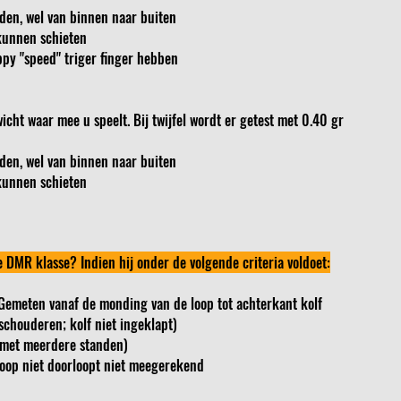
den, wel van binnen naar buiten
kunnen schieten
py "speed" triger finger hebben
cht waar mee u speelt. Bij twijfel wordt er getest met 0.40 gr
den, wel van binnen naar buiten
kunnen schieten
e DMR klasse? Indien hij onder de volgende criteria voldoet:
Gemeten vanaf de monding van de loop tot achterkant kolf
schouderen; kolf niet ingeklapt)
f met meerdere standen)
oop niet doorloopt niet meegerekend