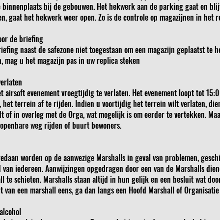
e binnenplaats bij de gebouwen. Het hekwerk aan de parking gaat en blijf
n, gaat het hekwerk weer open. Zo is de controle op magazijnen in het re
oor de briefing
riefing naast de safezone niet toegestaan om een magazijn geplaatst te he
, mag u het magazijn pas in uw replica steken
verlaten
 airsoft evenement vroegtijdig te verlaten. Het evenement loopt tot 15:00
het terrein af te rijden. Indien u voortijdig het terrein wilt verlaten, die
 of in overleg met de Orga, wat mogelijk is om eerder te vertekken. Maa
 openbare weg rijden of buurt bewoners.
daan worden op de aanwezige Marshalls in geval van problemen, geschille
eid van iedereen. Aanwijzingen opgedragen door een van de Marshalls dien
l te schieten. Marshalls staan altijd in hun gelijk en een besluit wat doo
uit van een marshall eens, ga dan langs een Hoofd Marshall of Organisatie
 alcohol