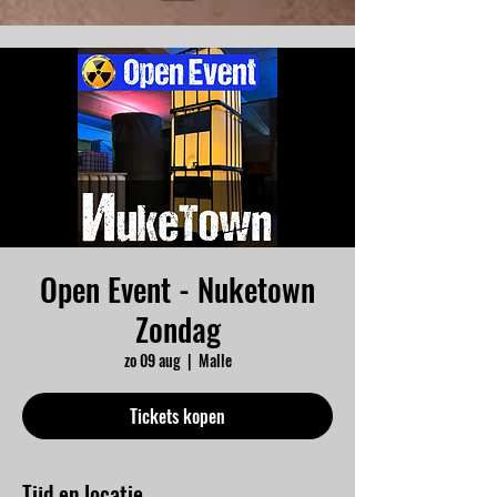
Open Event - Nuketown
Zondag
zo 09 aug
  |  
Malle
Tickets kopen
Tijd en locatie