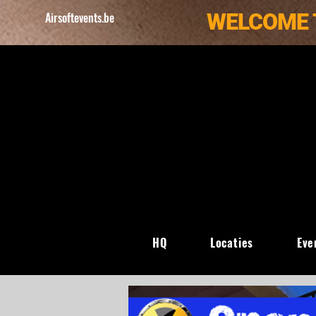
WELCOME 
Airsoftevents.be
HQ
Locaties
Eve