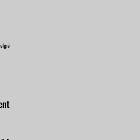
elgië
ent