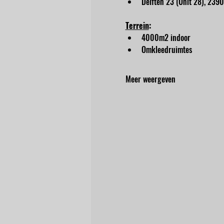
Delften 23 (Unit 28), 2390
Terrein
:
4000m2 indoor
Omkleedruimtes
Meer weergeven