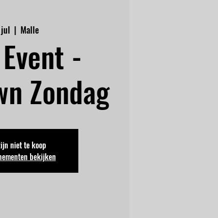
 jul
  |  
Malle
Event -
wn Zondag
zijn niet te koop
nementen bekijken