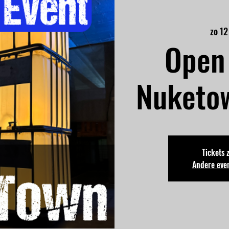
zo 12
Open 
Nuketo
Tickets 
Andere eve