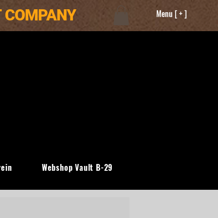
T COMPANY
Menu [ + ]
rein
Webshop Vault B-29