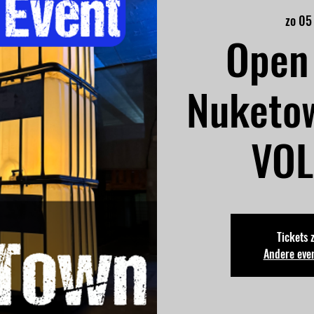
zo 05
Open 
Nuketo
VOLZ
Tickets 
Andere eve