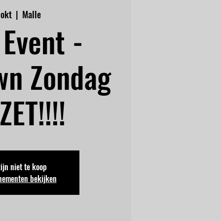
 okt
  |  
Malle
Event -
wn Zondag
ET!!!!
zijn niet te koop
nementen bekijken