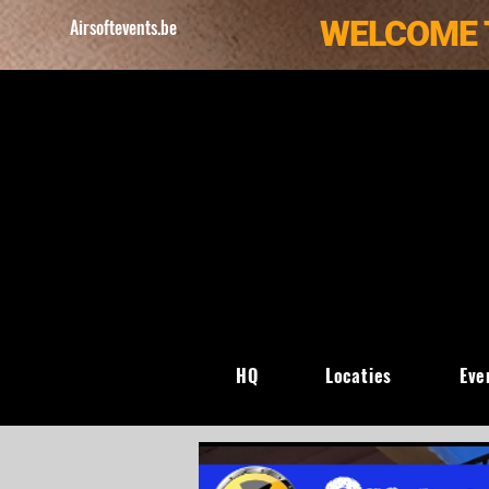
WELCOME 
Airsoftevents.be
HQ
Locaties
Eve