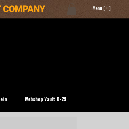
T COMPANY
Menu [ + ]
rein
Webshop Vault B-29