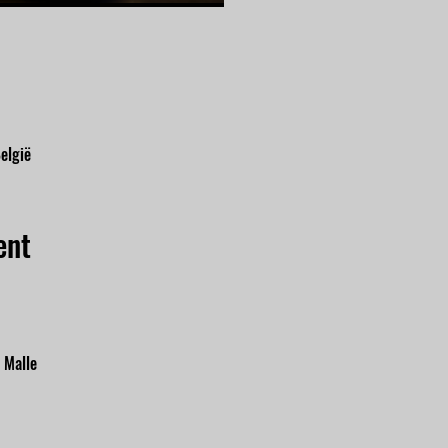
elgië
ent
 Malle