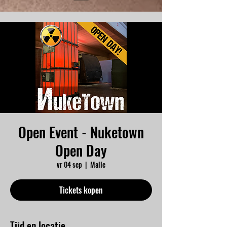
Open Event - Nuketown
Open Day
vr 04 sep
  |  
Malle
Tickets kopen
Tijd en locatie