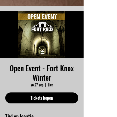
Open Event - Fort Knox
Winter
zo 27 sep
  |  
Lier
Tickets kopen
Tijd en locatie