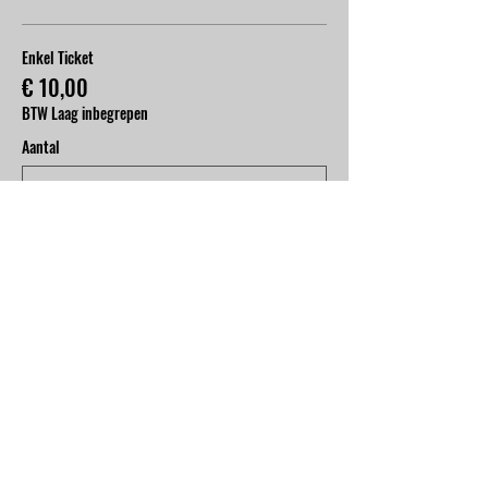
Enkel Ticket
€ 10,00
BTW Laag inbegrepen
Aantal
Ticket + Hamburger Deal
€ 17,50
BTW Laag inbegrepen
Aantal
Totaal
€ 0,00